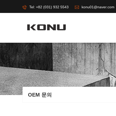
Tel: +82 (031) 932 5543
konu01@naver.com
OEM 문의