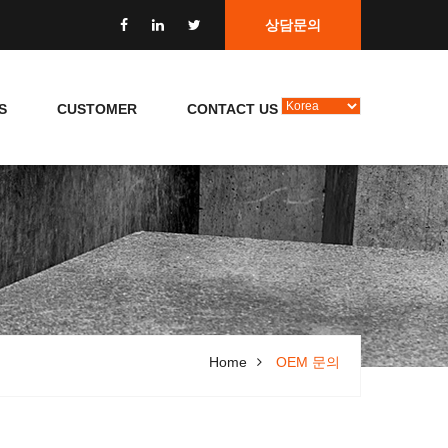
상담문의
S
CUSTOMER
CONTACT US
Home
OEM 문의