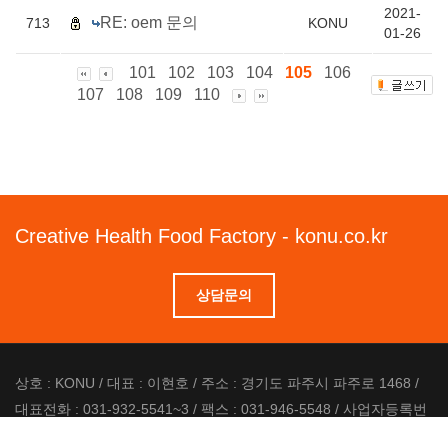
2021-
RE: oem 문의
713
KONU
01-26
101
102
103
104
105
106
107
108
109
110
Creative Health Food Factory - konu.co.kr
상담문의
상호 : KONU / 대표 : 이현호 / 주소 : 경기도 파주시 파주로 1468 /
대표전화 : 031-932-5541~3 / 팩스 : 031-946-5548 / 사업자등록번
호 : 507-17-00154 / 이메일 : konu01@naver.com